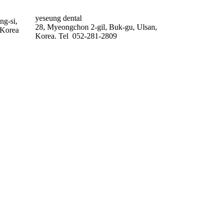
yeseung dental
ng-si,
28, Myeongchon 2-gil, Buk-gu, Ulsan,
 Korea
Korea. Tel 052-281-2809