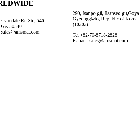
RLDWIDE
290, Isanpo-gil, Ilsanseo-gu,Goya
Gyeonggi-do, Republic of Korea
easantdale Rd Ste, 540
(10202)
, GA 30340
: sales@amsmat.com
Tel +82-70-8718-2828
E-mail : sales@amsmat.com